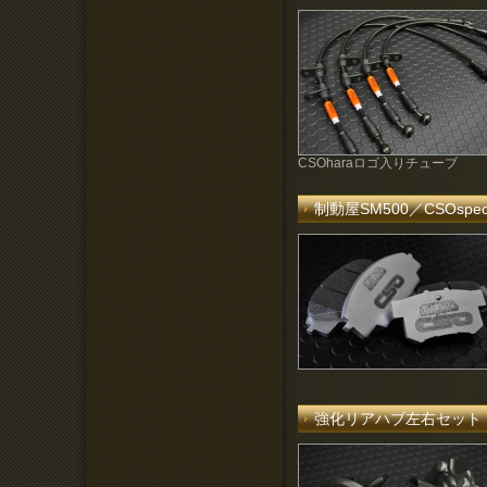
CSOharaロゴ入りチューブ
制動屋SM500／CSOs
強化リアハブ左右セット