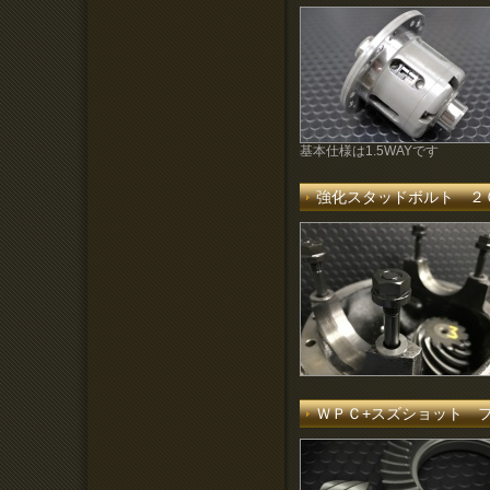
基本仕様は1.5WAYです
強化スタッドボルト ２
ＷＰＣ+スズショット ファイナ