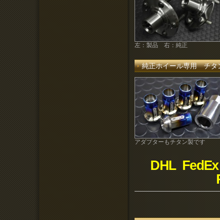
左：製品 右：純正
純正ホイール専用 チタ
アダプターもチタン製です
DHL FedEx