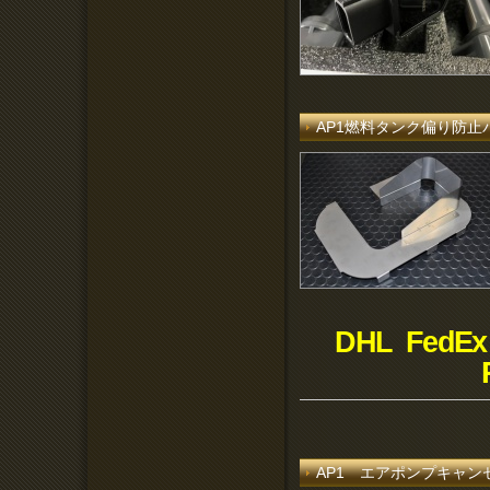
AP1燃料タンク偏り防
DHL FedEx
AP1 エアポンプキャ