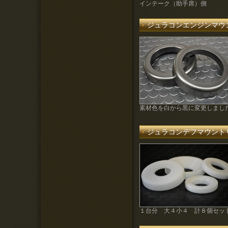
インテーク（助手席）側
ジュラコンエンジンマウ
素材色を白から黒に変更しまし
ジュラコンデフマウント
１台分 大４小４ 計８個セッ