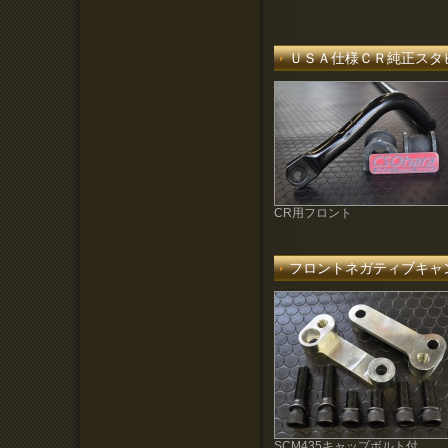
ＵＳＡ仕様ＣＲ純正スタ
CR用フロント
フロントネガティブキャ
SCM435キャップボルト付