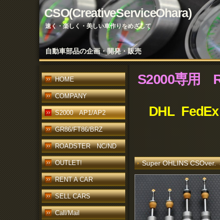
CSO(CreativeServiceOhara)
速く・楽しく・美しい車作りをめざして
自動車部品の企画・開発・販売
S2000専用
HOME
COMPANY
DHL FedEx
S2000 AP1/AP2
GR86/FT86/BRZ
ROADSTER NC/ND
OUTLET!
Super OHLINS CSOv
RENT A CAR
SELL CARS
Call/Mail