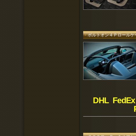
ボルトオン４Ｐロールケ
DHL FedEx