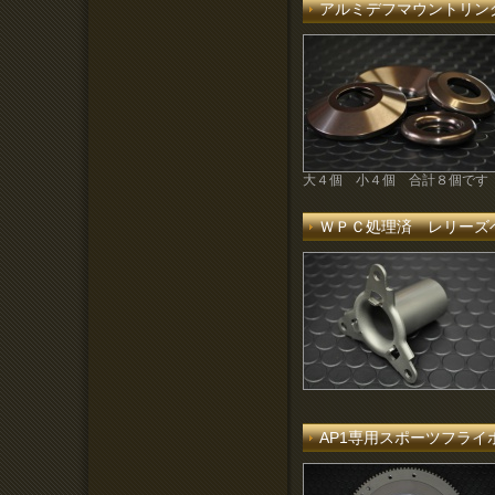
アルミデフマウントリン
大４個 小４個 合計８個です
ＷＰＣ処理済 レリーズ
AP1専用スポーツフラ