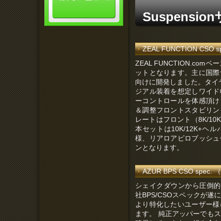
Suspensi
ZEAL FUNCTION CSO spe
ZEAL FUNCTION.c
ットとなります。主に国際
向けに開発しました。タイヤ
ジアル装着を想定しワイド
ーコントロールを体感頂け
＆調整フロントスタビリン
レートはフロント（8K/10K/1
本セットは10K/12K+
様、リアロアピロブッシュ
ンとなります。
AZUR BPS CSO spec. （
シェイクダウンから圧倒的
社BPS/CSOスペックが
より特化したいユーザー様
ます。 純正アッパーでも