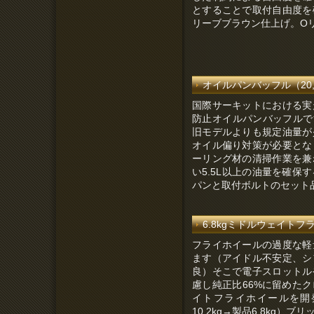
とすることで取付自由度を
リーブブラウン仕上げ。O
オイルパンバッフル（20,00
国際サーキットにおける実
防止オイルパンバッフルです
旧モデルよりも規定油量が
オイル偏り対策が必要とな
ーリング材の清掃作業を兼
い5.5L以上の油量を確保
パンと取付ボルトのセット
6.8kgミドルウェイトフライ
フライホイールの過度な軽
ます（アイドル不安定、シ
良）そこで電子スロットル
慮し純正比66%に留めた
イトフライホイールを開
10.2kg→製品6.8kg