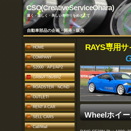
CSO(CreativeServiceOhara)
速く・楽しく・美しい車作りをめざして
自動車部品の企画・開発・販売
RAYS専用
HOME
G
COMPANY
S2000 AP1/AP2
GR86/FT86/BRZ
ROADSTER NC/ND
OUTLET!
RENT A CAR
Wheelホイ
SELL CARS
Call/Mail