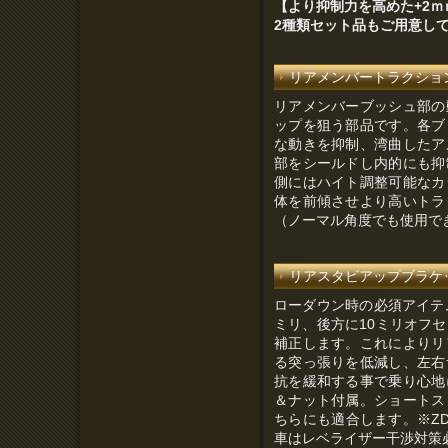
【より抑制力を高めた+2
2種類セット品もご用意しています
リアメンバートラクションアッ
リアメンバーブッシュ部の
ップを狙う部品です。各ブ
な動きを抑制、湾曲したア
部をシールドし内的にも抑
側にはハイト調整可能なカ
体を前傾させより高いトラ
（ノーマル角度でも使用で
リアスタビアップブラケット（
ローダウン時の必須アイテ
ミリ、後方に10ミリオフ
補正します。これによりリ
る突っ張りを低減し、左右
抗を緩和する事で乗り心地
＆ナット付属。ショートス
ちらにも適合します。※ZD
車はレベライザー干渉対策