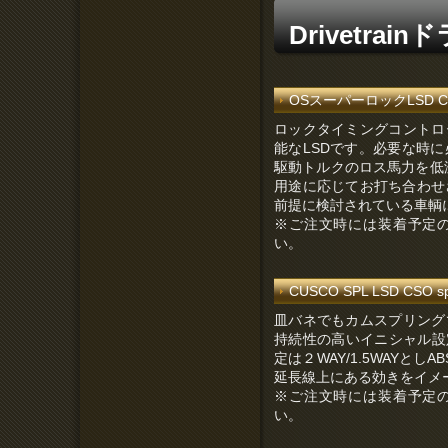
Drivetra
OSスーパーロックLSD CSO 
ロックタイミングコントロ
能なLSDです。必要な時
駆動トルクのロス馬力を低
用途に応じてお打ち合わせ
前提に検討されている車輌
※ご注文時には装着予定
い。
CUSCO SPL LSD CSO s
皿バネでもカムスプリング
持続性の高いイニシャル設
定は２WAY/1.5WAYとしA
延長線上にある効きをイメ
※ご注文時には装着予定
い。