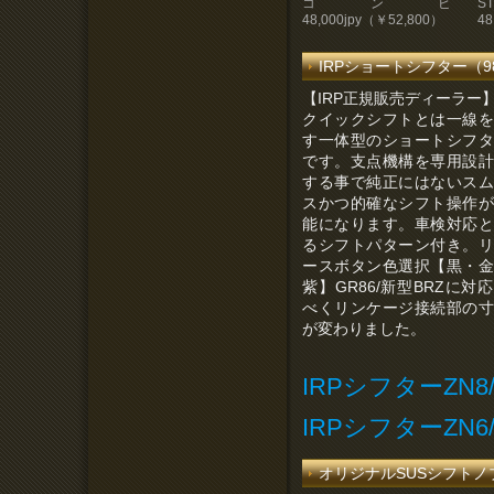
コンビ
48,000jpy（￥52,800）
48
IRPショートシフター（98,
【IRP正規販売ディーラー
クイックシフトとは一線を
す一体型のショートシフタ
です。支点機構を専用設計
する事で純正にはないスム
スかつ的確なシフト操作が
能になります。車検対応と
るシフトパターン付き。リ
ースボタン色選択【黒・金
紫】GR86/新型BRZに対
べくリンケージ接続部の寸
が変わりました。
IRPシフターZN
IRPシフターZN
オリジナルSUSシフトノブ（1