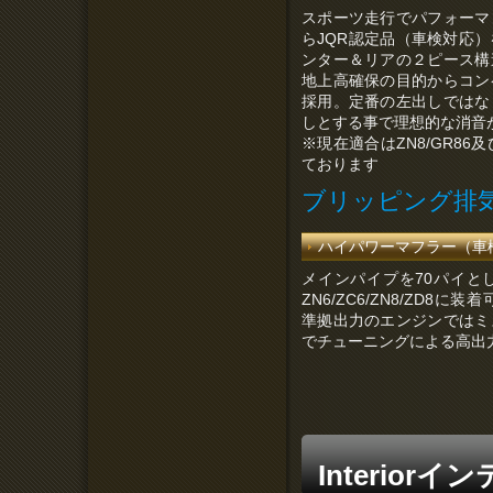
スポーツ走行でパフォーマ
らJQR認定品（車検対応
ンター＆リアの２ピース構
地上高確保の目的からコン
採用。定番の左出しではな
しとする事で理想的な消音
※現在適合はZN8/GR86及
ております
ブリッピング排
ハイパワーマフラー（車
メインパイプを70パイと
ZN6/ZC6/ZN8/ZD8
準拠出力のエンジンではミ
でチューニングによる高出
Interiorイ