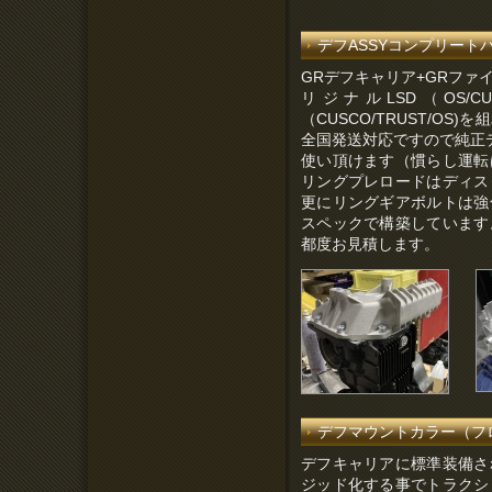
デフASSYコンプリート
GRデフキャリア+GRファイナル
リジナルLSD（OS/
（CUSCO/TRUST/O
全国発送対応ですので純正デ
使い頂けます（慣らし運転
リングプレロードはディス
更にリングギアボルトは強
スペックで構築しています
都度お見積します。
デフマウントカラー（フロント
デフキャリアに標準装備さ
ジッド化する事でトラクシ