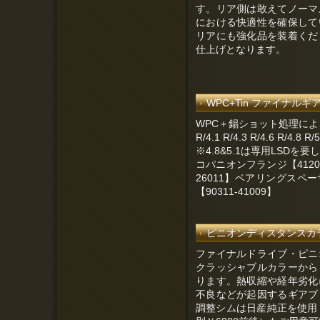
す。リア側は敢えてノーマ
における快適性を確保して
リアにも強化品を装着くだ
仕上げとなります。
WPC+Tin ファイナルギアセ
WPC＋錫ショット処理に
R/4.1 R/4.3 R/4.6 R/4.8
※4.8&5.1は専用LSD
コパニオンフランジ【41204
26011】ベアリングスペーサ
【90311-41009】
ピニオンディスタンスカラー（
ファイナルドライブ・ピニ
クラッシャブルカラーから
ります。熱収縮や経年劣化
不良などが起因するギアブ
調整シムは日産純正を使用